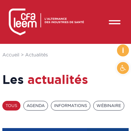
i
Accueil
>
Actualités
Ouvrir
Les
actualités
TOUS
AGENDA
INFORMATIONS
WÉBINAIRE