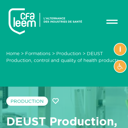
i
Home
>
Formations
>
Production
>
DEUST
Production, control and quality of health products
Ope
PRODUCTION
DEUST Production,