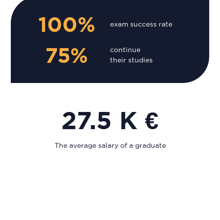
100%
exam success rate
75%
continue
their studies
27.5 K €
The average salary of a graduate