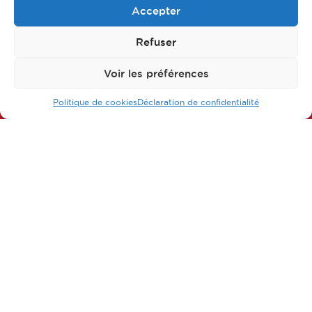
Accepter
Refuser
Follow us on our networks
Voir les préférences
Politique de cookies
Déclaration de confidentialité
FAQ
Main parts of apprenticeship
Our training courses
Our jobs
Contact us
Legal Notice
Privacy policy & Data protection
Sitemap