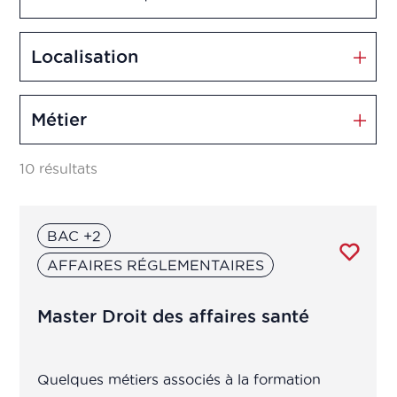
Biotechnologies & Biothérapies
Localisation
Contrôle qualité
Métier
Cosmétiques
10 résultats
Dispositifs médicaux
BAC +2
Management et Innovation
AFFAIRES RÉGLEMENTAIRES
Market Access
Master Droit des affaires santé
Marketing & Vente
Quelques métiers associés à la formation
Production