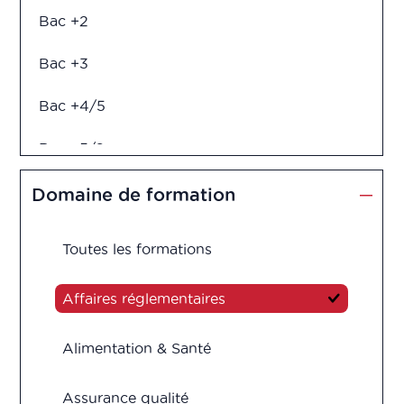
Bac +2
Bac +3
Bac +4/5
Bac +5/6
Diplôme d'ingénieur
Domaine de formation
Toutes les formations
Affaires réglementaires
Alimentation & Santé
Assurance qualité