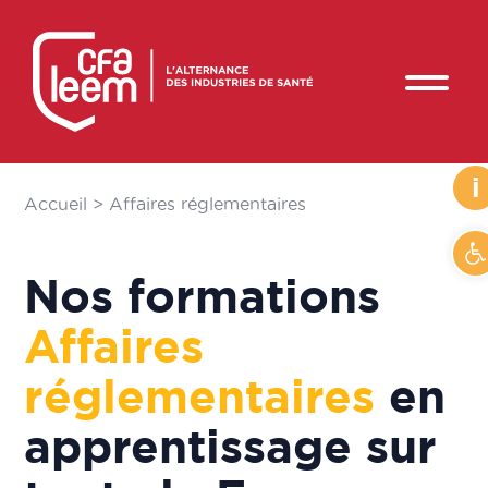
i
Accueil
>
Affaires réglementaires
Ou
Nos formations
Affaires
réglementaires
en
apprentissage sur