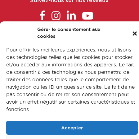
Suivez-nous sur nos réseaux
Gérer le consentement aux
cookies
FAQ
L’apprentissage
Pour offrir les meilleures expériences, nous utilisons
Nos formations
des technologies telles que les cookies pour stocker
et/ou accéder aux informations des appareils. Le fait
Nos métiers
de consentir à ces technologies nous permettra de
Contactez-nous
traiter des données telles que le comportement de
Mentions légales
navigation ou les ID uniques sur ce site. Le fait de ne
Protection des données
pas consentir ou de retirer son consentement peut
Plan du site
avoir un effet négatif sur certaines caractéristiques et
fonctions.
© CFA Leem Apprentissage
Accepter