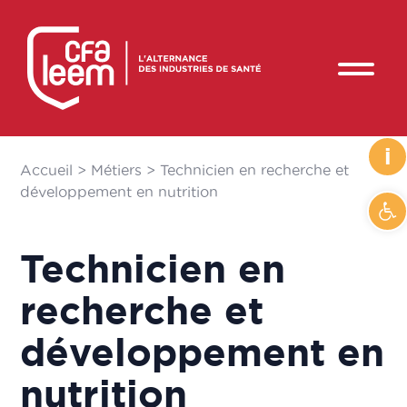
i
Accueil
>
Métiers
>
Technicien en recherche et
développement en nutrition
Ouvr
Technicien en
recherche et
développement en
nutrition