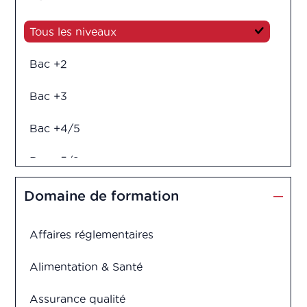
Tous les niveaux
Bac +2
Bac +3
Bac +4/5
Bac +5/6
Diplôme d'ingénieur
Domaine de formation
Affaires réglementaires
Alimentation & Santé
Assurance qualité