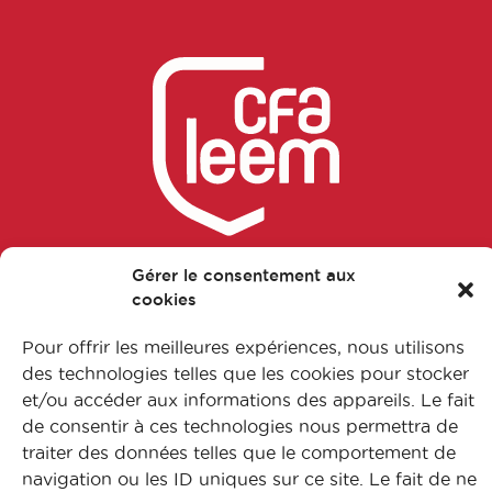
Chargé accès au marché
Chargé affaires réglementaires
Chargé affaires réglementaires
international
Chargé amélioration continue
Chargé amélioration continue
Gérer le consentement aux
Suivez-nous sur nos réseaux
cookies
Chargé assurance qualité
Pour offrir les meilleures expériences, nous utilisons
des technologies telles que les cookies pour stocker
Chargé assurance qualité en
et/ou accéder aux informations des appareils. Le fait
laboratoire de contrôle
FAQ
de consentir à ces technologies nous permettra de
traiter des données telles que le comportement de
L’apprentissage
Chargé contrôle pub
navigation ou les ID uniques sur ce site. Le fait de ne
Nos formations