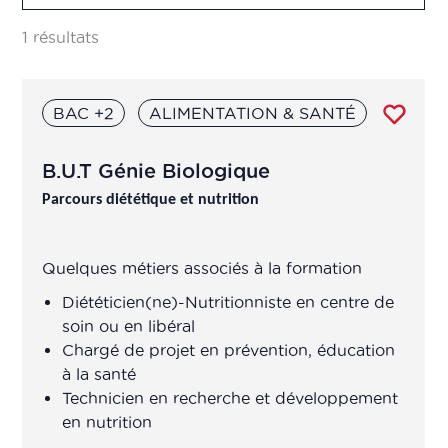
Supérieur fabrication, production,
Vigilance
contrôle qualité, R&D
1 résultats
Analyste en pharmacométrie
BAC +2
ALIMENTATION & SANTÉ
Animateur(trice) d'équipe de
production
B.U.T Génie Biologique
Parcours diététique et nutrition
Assistant chef de projet
R&D/Ingénieur R&D
Quelques métiers associés à la formation
Assistant de
Diététicien(ne)-Nutritionniste en centre de
production/transposition
soin ou en libéral
Chargé de projet en prévention, éducation
à la santé
Assistant de recherche en laboratoire
Technicien en recherche et développement
en nutrition
Assistant ingénieur