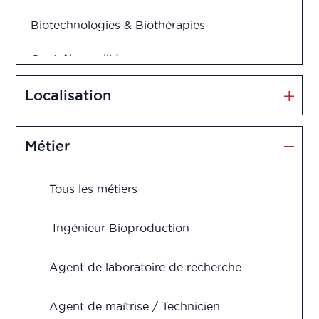
Biotechnologies & Biothérapies
Contrôle qualité
Cosmétiques
Localisation
Dispositifs médicaux
Métier
Management et Innovation
Tous les métiers
Market Access
Marketing & Vente
Ingénieur Bioproduction
Production
Agent de laboratoire de recherche
Recherche & Développement
Agent de maîtrise / Technicien