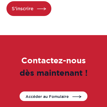
S'inscrire
Attaché de Recherche Clinique
manager
Auditeur préleveur
Auditeur QSE
Auditeur qualité
Contactez-nous
Bio-informaticien
dès maintenant !
BIO-STATISTICIEN
Business Developer
Accéder au Fomulaire