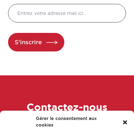
S'inscrire
Contactez-nous
Gérer le consentement aux
dès maintenant !
cookies