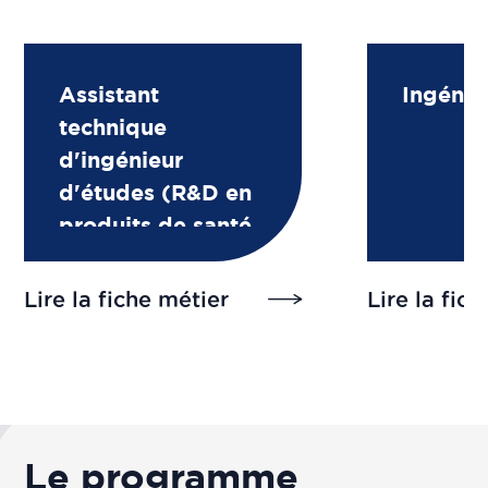
Assistant
Ingénie
technique
d'ingénieur
d'études (R&D en
produits de santé
à base de
plantes/ingrédient
Lire la fiche métier
Lire la fic
s naturels)
Le programme