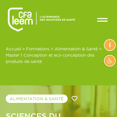
i
Accueil
>
Formations
>
Alimentation & Santé
>
Master 1 Conception et eco-conception des
Ouvrir
produits de santé
ALIMENTATION & SANTÉ
SCIENCES DU