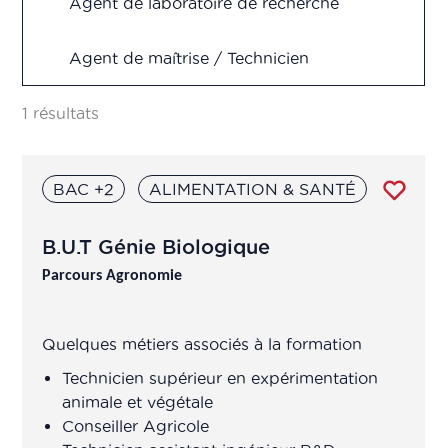
Agent de laboratoire de recherche
Recherche & Développement
Agent de maîtrise / Technicien
Supérieur fabrication, production,
Vigilance
contrôle qualité, R&D
1 résultats
Analyste en pharmacométrie
BAC +2
ALIMENTATION & SANTÉ
Animateur(trice) d'équipe de
production
B.U.T Génie Biologique
Parcours Agronomie
Assistant chef de projet
R&D/Ingénieur R&D
Quelques métiers associés à la formation
Assistant de
Technicien supérieur en expérimentation
production/transposition
animale et végétale
Conseiller Agricole