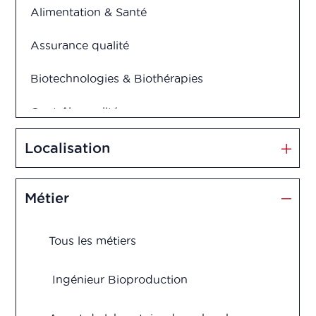
Alimentation & Santé
Assurance qualité
Biotechnologies & Biothérapies
Contrôle qualité
Cosmétiques
Localisation
Dispositifs médicaux
Métier
Management et Innovation
Tous les métiers
Market Access
Marketing & Vente
Ingénieur Bioproduction
Production