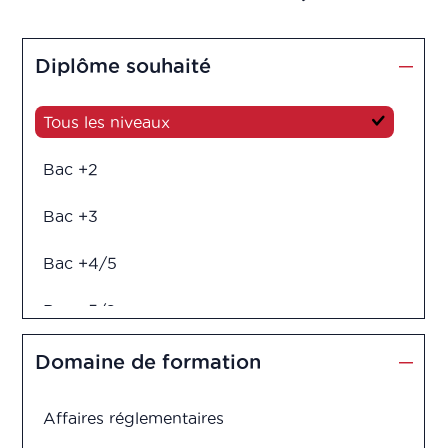
Diplôme souhaité
Tous les niveaux
Bac +2
Bac +3
Bac +4/5
Bac +5/6
Diplôme d'ingénieur
Domaine de formation
Affaires réglementaires