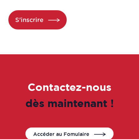
Attaché de recherche clinique /
S'inscrire
Chargé études cliniques
Attaché de Recherche Clinique
manager
Auditeur préleveur
Auditeur QSE
Contactez-nous
Auditeur qualité
dès maintenant !
Bio-informaticien
BIO-STATISTICIEN
Accéder au Fomulaire