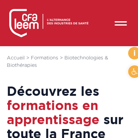
i
Accueil
>
Formations
>
Biotechnologies &
Biothérapies
Ou
Découvrez les
formations en
apprentissage
sur
toute la France