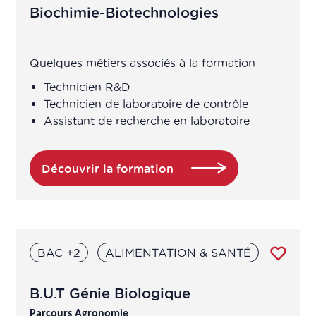
Marketing & Vente
Biochimie-Biotechnologies
Production
Quelques métiers associés à la formation
Recherche & Développement
Technicien R&D
Technicien de laboratoire de contrôle
Assistant de recherche en laboratoire
Vigilance
Découvrir la formation
BAC +2
ALIMENTATION & SANTÉ
B.U.T Génie Biologique
Parcours Agronomie