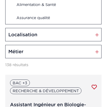
Alimentation & Santé
Assurance qualité
Biotechnologies & Biothérapies
Localisation
Contrôle qualité
Métier
Cosmétiques
138 résultats
Dispositifs médicaux
BAC +3
Management et Innovation
RECHERCHE & DÉVELOPPEMENT
Market Access
Assistant Ingénieur en Biologie-