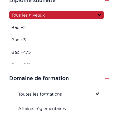
Diplôme souhaité
Tous les niveaux
Bac +2
Bac +3
Bac +4/5
Bac +5/6
Diplôme d'ingénieur
Domaine de formation
Toutes les formations
Affaires réglementaires