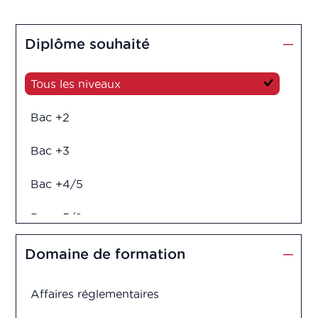
Diplôme souhaité
Tous les niveaux
Bac +2
Bac +3
Bac +4/5
Bac +5/6
Diplôme d'ingénieur
Domaine de formation
Affaires réglementaires