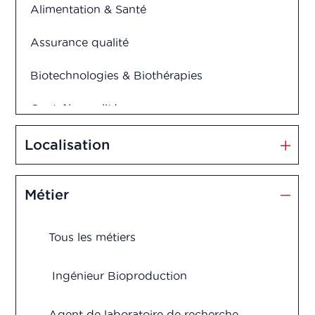
Alimentation & Santé
Assurance qualité
Biotechnologies & Biothérapies
Contrôle qualité
Cosmétiques
Localisation
Dispositifs médicaux
Métier
Management et Innovation
Tous les métiers
Market Access
Marketing & Vente
Ingénieur Bioproduction
Production
Agent de laboratoire de recherche