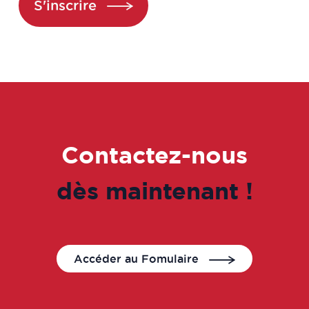
S'inscrire
en logiciels en relation avec les
biotechnologies et les données de
santé
Chargé des études pharmaco-
économiques
Chargé développement analytique
Contactez-nous
Chargé développement industriel
dès maintenant !
​Chargé études de marché
Chargé Market Access
Accéder au Fomulaire
Chargé marketing