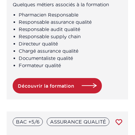
Quelques métiers associés à la formation
Attaché de recherche clinique /
Pharmacien Responsable
Chargé études cliniques
Responsable assurance qualité
Responsable audit qualité
Attaché de Recherche Clinique
Responsable supply chain
manager
Directeur qualité
Chargé assurance qualité
Auditeur préleveur
Documentaliste qualité
Formateur qualité
Auditeur QSE
Découvrir la formation
Auditeur qualité
Bio-informaticien
BAC +5/6
ASSURANCE QUALITÉ
BIO-STATISTICIEN