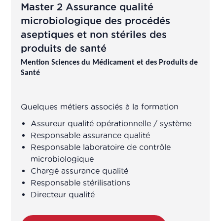
Master 2 Assurance qualité
Business Developer
microbiologique des procédés
aseptiques et non stériles des
Chargé accès au marché
produits de santé
Mention Sciences du Médicament et des Produits de
Chargé affaires réglementaires
Santé
Chargé affaires réglementaires
international
Quelques métiers associés à la formation
Assureur qualité opérationnelle / système
Chargé amélioration continue
Responsable assurance qualité
Responsable laboratoire de contrôle
Chargé amélioration continue
microbiologique
Chargé assurance qualité
Responsable stérilisations
Chargé assurance qualité
Directeur qualité
Chargé assurance qualité en