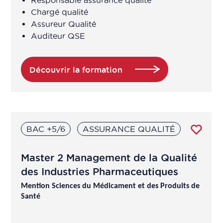
Assistant de recherche en laboratoire
Chargé qualité
Assureur Qualité
Assistant ingénieur
Auditeur QSE
Assistant technico-réglementaire
Découvrir la formation
Assistant technique d'ingénieur
d'études (R&D en produits de santé
à base de plantes/ingrédients
naturels)
BAC +5/6
ASSURANCE QUALITÉ
Assistants qualité
Master 2 Management de la Qualité
des Industries Pharmaceutiques
Assureur Qualité
Mention Sciences du Médicament et des Produits de
Santé
Assureur qualité opérationnelle /
système