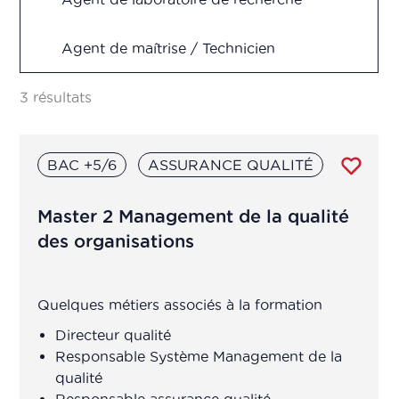
Recherche & Développement
Agent de maîtrise / Technicien
Supérieur fabrication, production,
Vigilance
contrôle qualité, R&D
3 résultats
Analyste en pharmacométrie
BAC +5/6
ASSURANCE QUALITÉ
Animateur(trice) d'équipe de
production
Master 2 Management de la qualité
des organisations
Assistant chef de projet
R&D/Ingénieur R&D
Quelques métiers associés à la formation
Assistant de
Directeur qualité
production/transposition
Responsable Système Management de la
qualité
Responsable assurance qualité