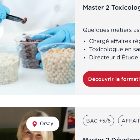
Master 2 Toxicol
Quelques métiers ass
Chargé affaires r
Toxicologue en san
Directeur d’Étude 
Découvrir la format
BAC +5/6
AFFAI
Orsay