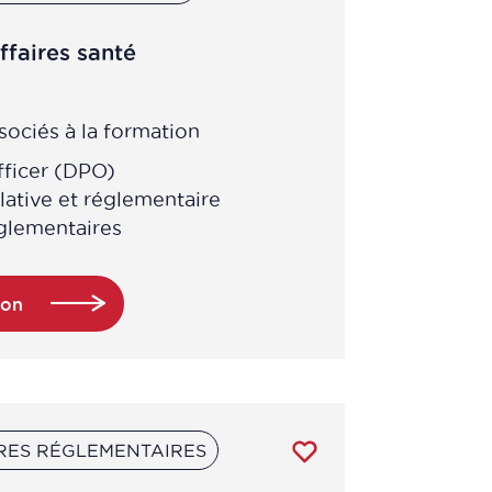
ffaires santé
ociés à la formation
fficer (DPO)
slative et réglementaire
églementaires
ion
RES RÉGLEMENTAIRES