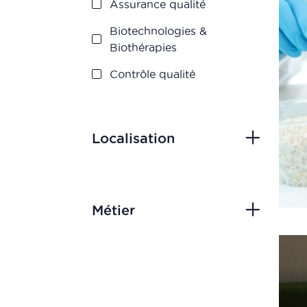
Assurance qualité
Biotechnologies &
Biothérapies
Contrôle qualité
Cosmétiques
Dispositifs médicaux
Localisation
Management et
Innovation
Market Access
Métier
Marketing & Vente
Production
Recherche &
Développement