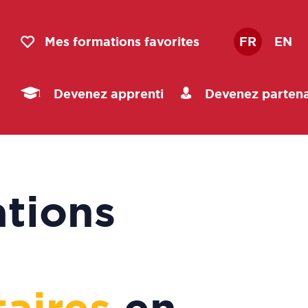
Mes formations favorites
FR
EN
Devenez apprenti
Devenez partena
tions
aires
en