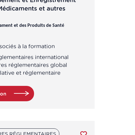
pement et Enregistrement
 Médicaments et autres
ament et des Produits de Santé
ociés à la formation
glementaires international
res réglementaires global
slative et réglementaire
ion
RES RÉGLEMENTAIRES