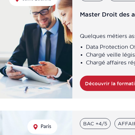
Master Droit des a
Quelques métiers ass
Data Protection O
Chargé veille légi
Chargé affaires r
Découvrir la format
BAC +4/5
AFFAI
Paris