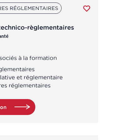
RES RÉGLEMENTAIRES
 technico-règlementaires
anté
ociés à la formation
églementaires
slative et réglementaire
res réglementaires
ion