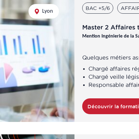
BAC +5/6
AFFAI
Lyon
Master 2 Affaires
Mention Ingénierie de la S
Quelques métiers ass
Chargé affaires r
Chargé veille légi
Responsable affai
Découvrir la format