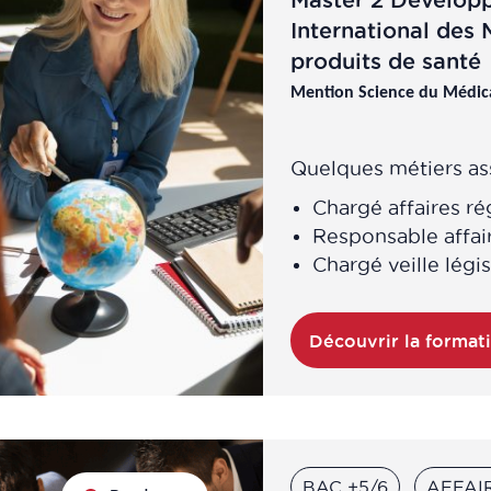
Master 2 Dévelop
International des
produits de santé
Mention Science du Médic
Quelques métiers ass
Chargé affaires ré
Responsable affai
Chargé veille légi
Découvrir la format
BAC +5/6
AFFAI