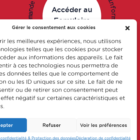
i
e
n
d
f
Accéder au
n
o
a
r
m
Fomulaire
m
e
a
D
t
Gérer le consentement aux cookies
i
.
o
n
n
o
.
rir les meilleures expériences, nous utilisons
i
t
D
a
e
nologies telles que les cookies pour stocker
m
m
r
a
o
n
f
d
n
e
i
'
d
céder aux informations des appareils. Le fait
ntir à ces technologies nous permettra de
des données telles que le comportement de
on ou les ID uniques sur ce site. Le fait de ne
issage
Nos formations
entir ou de retirer son consentement peut
Contactez-nous
 effet négatif sur certaines caractéristiques et
s.
epter
Refuser
Voir les préférences
© CFA Leem Apprentissage
 confidentialité & Protection des données
Déclaration de confidentialité