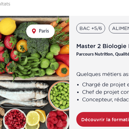
ultats
BAC +5/6
ALIME
Paris
Master 2 Biologie 
Parcours Nutrition, Qualit
Quelques métiers ass
Chargé de projet 
Chef de projet co
Concepteur, rédact
Découvrir la format