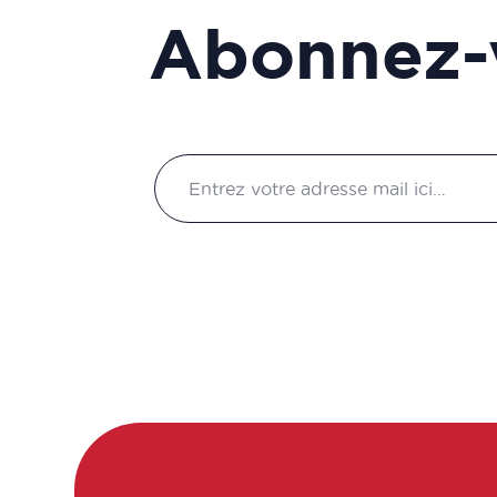
Assistant de
Abonnez-
production/transposition
Assistant de recherche en
laboratoire
Assistant ingénieur
Assistant technico-
réglementaire
Assistant technique
d'ingénieur d'études
(R&D en produits de
santé à base de
plantes/ingrédients
naturels)
Assistants qualité
Assureur Qualité