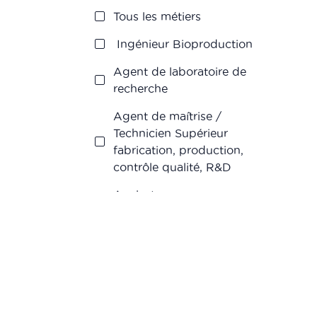
Production
Tous les métiers
Recherche &
Ingénieur Bioproduction
Développement
Agent de laboratoire de
Vigilance
recherche
Agent de maîtrise /
Technicien Supérieur
fabrication, production,
contrôle qualité, R&D
Analyste en
pharmacométrie
Animateur(trice) d'équipe
de production
Assistant chef de projet
R&D/Ingénieur R&D