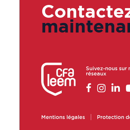
Contacte
Assureur qualité
opérationnelle / système
maintenan
Attaché de recherche
clinique / Chargé études
cliniques
Attaché de Recherche
Clinique manager
Suivez-nous sur 
Auditeur préleveur
réseaux
Auditeur QSE
Auditeur qualité
Bio-informaticien
BIO-STATISTICIEN
Mentions légales
Protection 
Business Developer