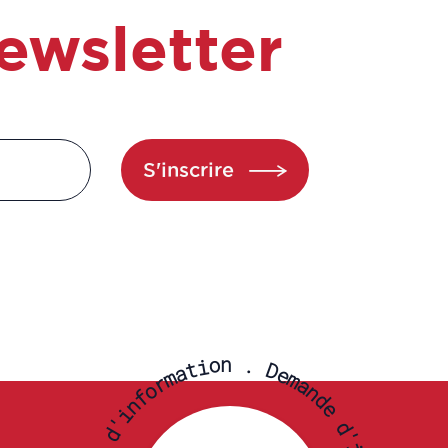
ewsletter
S'inscrire
n
o
.
i
t
D
a
e
m
m
r
a
o
n
f
d
n
e
i
'
d
d
'