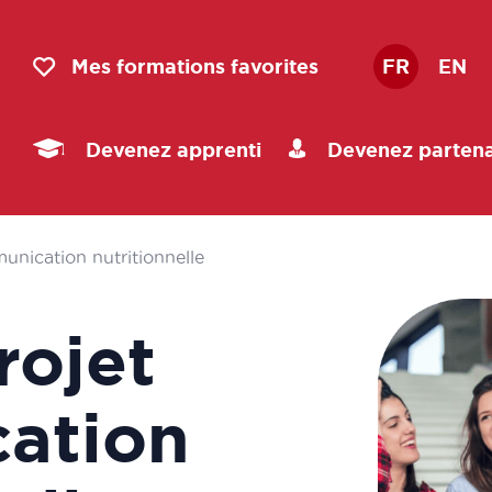
Mes formations favorites
FR
EN
Devenez apprenti
Devenez partena
unication nutritionnelle
rojet
ation