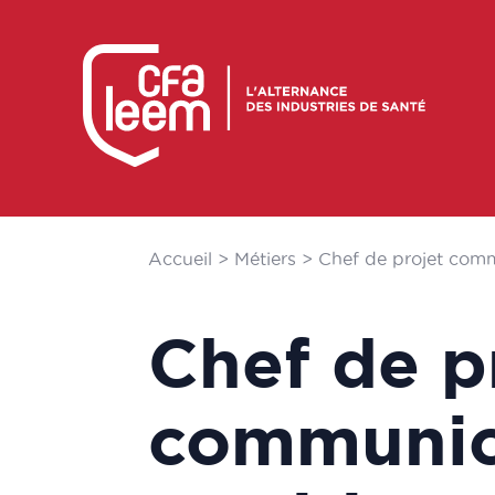
Accueil
>
Métiers
>
Chef de projet comm
Chef de p
communic