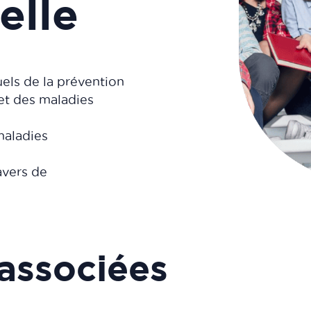
elle
uels de la prévention
 et des maladies
 maladies
avers de
associées