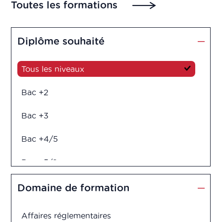
Toutes les formations
Diplôme souhaité
Tous les niveaux
Bac +2
Bac +3
Bac +4/5
Bac +5/6
Diplôme d'ingénieur
Domaine de formation
Affaires réglementaires