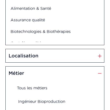
Alimentation & Santé
Assurance qualité
Biotechnologies & Biothérapies
Contrôle qualité
Cosmétiques
Localisation
Dispositifs médicaux
Métier
Management et Innovation
Tous les métiers
Market Access
Marketing & Vente
Ingénieur Bioproduction