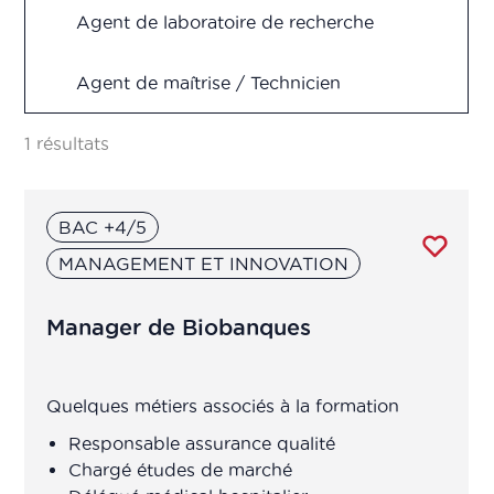
Production
Agent de laboratoire de recherche
Recherche & Développement
Agent de maîtrise / Technicien
Supérieur fabrication, production,
Vigilance
contrôle qualité, R&D
1 résultats
Analyste en pharmacométrie
BAC +4/5
Animateur(trice) d'équipe de
MANAGEMENT ET INNOVATION
production
Manager de Biobanques
Assistant chef de projet
R&D/Ingénieur R&D
Quelques métiers associés à la formation
Assistant de
Responsable assurance qualité
production/transposition
​Chargé études de marché