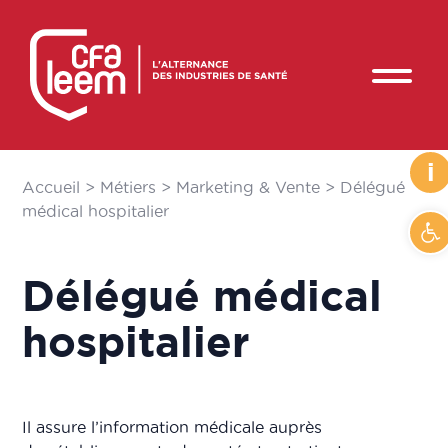
i
Accueil
>
Métiers
>
Marketing & Vente
>
​Délégué
médical hospitalier
Ouvr
​Délégué médical
hospitalier
Il assure l’information médicale auprès