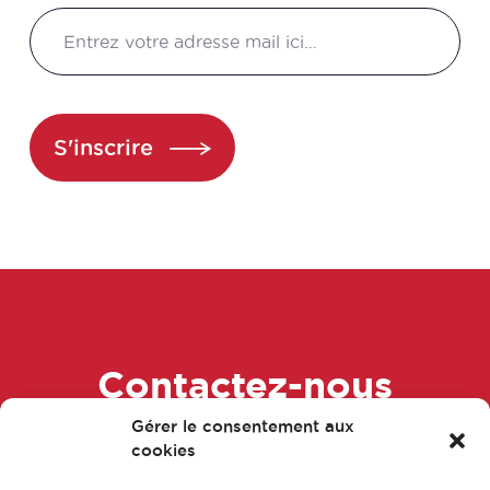
S'inscrire
Contactez-nous
Gérer le consentement aux
dès maintenant !
cookies