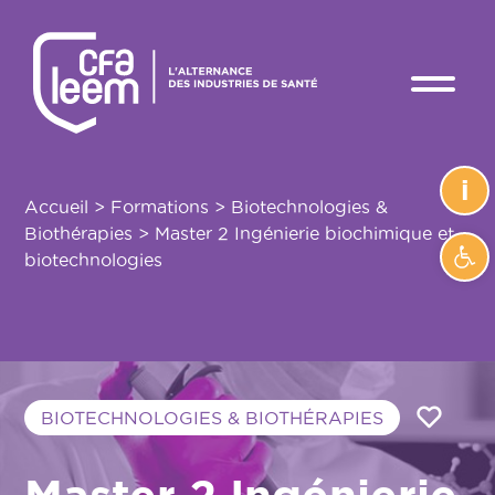
i
Accueil
>
Formations
>
Biotechnologies &
Biothérapies
>
Master 2 Ingénierie biochimique et
Ouvrir
biotechnologies
BIOTECHNOLOGIES & BIOTHÉRAPIES