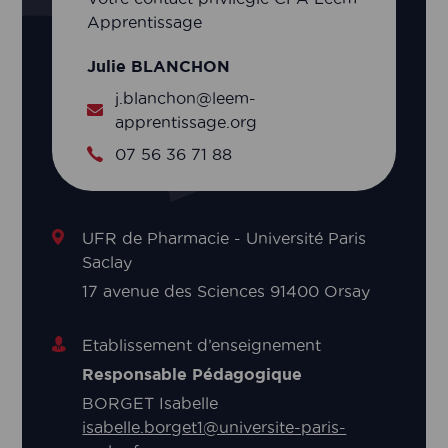
Apprentissage
Julie BLANCHON
j.blanchon@leem-
apprentissage.org
07 56 36 71 88
UFR de Pharmacie - Université Paris
Saclay
17 avenue des Sciences 91400 Orsay
Etablissement d’enseignement
Responsable Pédagogique
BORGET Isabelle
isabelle.borget1@universite-paris-