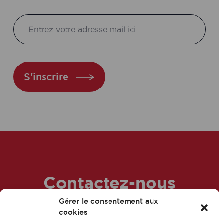
S'inscrire
Contactez-nous
Gérer le consentement aux
dès maintenant !
cookies