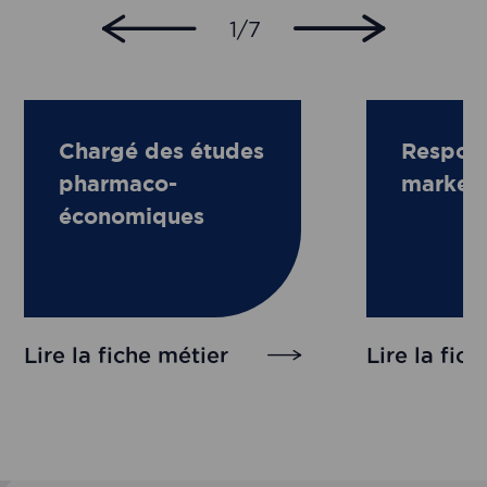
1/7
Chargé des études
Respon
pharmaco-
market 
économiques
Lire la fiche métier
Lire la fic