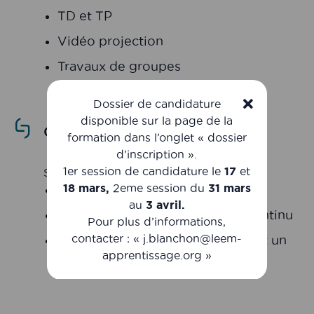
TD et TP
Vidéo projection
Travaux de groupes
Dossier de candidature
disponible sur la page de la
Contrôle des connaissances
formation dans l’onglet « dossier
d’inscription ».
1er session de candidature le
17
et
Selon les matières :
18 mars,
2eme session du
31 mars
Examen écrit terminal
au
3 avril.
Soutenance orale ou contrôle continu
Pour plus d’informations,
contacter : « j.blanchon@leem-
Mémoire avec soutenance devant un
apprentissage.org »
jury de professionnels