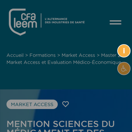
i
Accueil
>
Formations
>
Market Access
>
Master 2
Market Access et Evaluation Médico-Économique
Ouvrir
MARKET ACCESS
MENTION SCIENCES DU