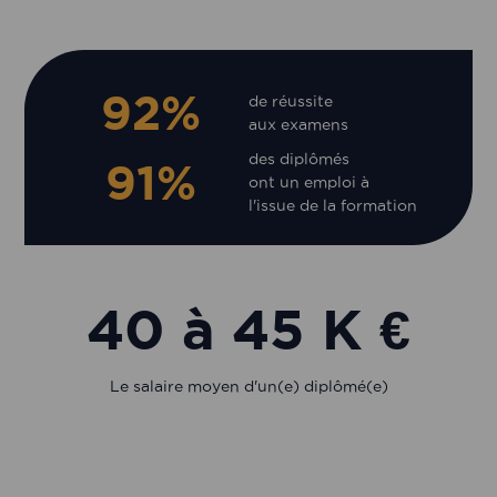
92%
de réussite
aux examens
des diplômés
91%
ont un emploi à
l'issue de la formation
40 à 45 K €
Le salaire moyen d'un(e) diplômé(e)