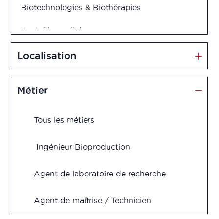
Biotechnologies & Biothérapies
Contrôle qualité
Cosmétiques
Localisation
Dispositifs médicaux
Métier
Management et Innovation
Tous les métiers
Market Access
Marketing & Vente
Ingénieur Bioproduction
Production
Agent de laboratoire de recherche
Recherche & Développement
Agent de maîtrise / Technicien
Supérieur fabrication, production,
Vigilance