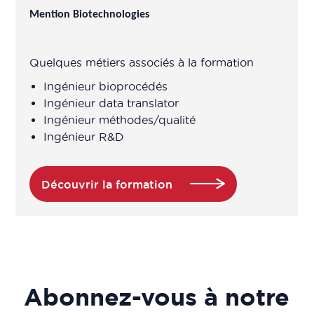
Mention Biotechnologies
Chargé contrôle qualité
Chargé cosmétovigilance
Quelques métiers associés à la formation
Ingénieur bioprocédés
Chargé d'étude / Chef de projet
Ingénieur data translator
Ingénieur méthodes/qualité
Chargé de projet en éducation pour
Ingénieur R&D
la santé
Découvrir la formation
Chargé de projet en prévention,
éducation à la santé
Chargé des affaires réglementaires
en logiciels en relation avec les
biotechnologies et les données de
Abonnez-vous à notre
santé