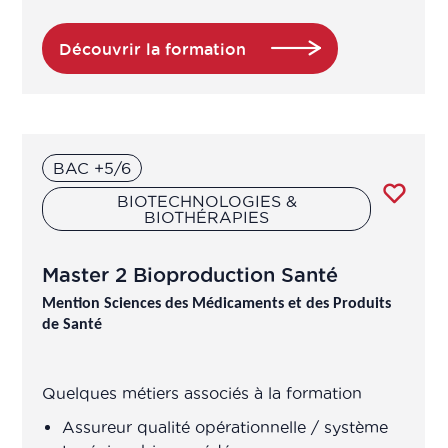
Assistant technico-réglementaire
Découvrir la formation
Assistant technique d'ingénieur
d'études (R&D en produits de santé
à base de plantes/ingrédients
naturels)
BAC +5/6
Assistants qualité
BIOTECHNOLOGIES &
BIOTHÉRAPIES
Assureur Qualité
Master 2 Bioproduction Santé
Mention Sciences des Médicaments et des Produits
Assureur qualité opérationnelle /
de Santé
système
Attaché de recherche clinique /
Quelques métiers associés à la formation
Chargé études cliniques
Assureur qualité opérationnelle / système