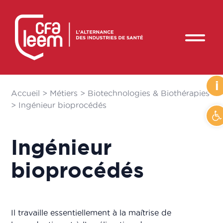
i
Accueil
>
Métiers
>
Biotechnologies & Biothérapies
>
Ingénieur bioprocédés
Ou
Ingénieur
bioprocédés
Il travaille essentiellement à la maîtrise de