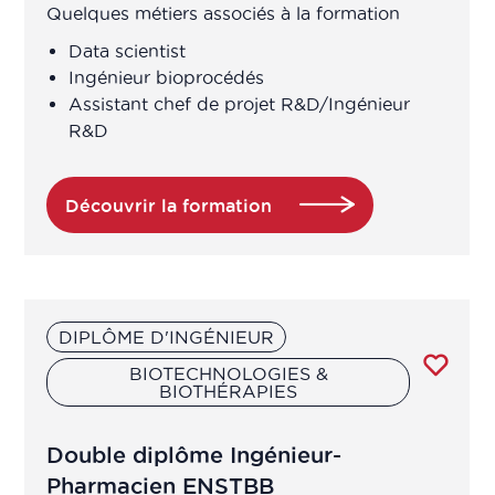
Quelques métiers associés à la formation
Chargé affaires réglementaires
Data scientist
Ingénieur bioprocédés
Chargé affaires réglementaires
Assistant chef de projet R&D/Ingénieur
international
R&D
Chargé amélioration continue
Découvrir la formation
Chargé amélioration continue
Chargé assurance qualité
DIPLÔME D'INGÉNIEUR
Chargé assurance qualité en
BIOTECHNOLOGIES &
BIOTHÉRAPIES
laboratoire de contrôle
Double diplôme Ingénieur-
Chargé contrôle pub
Pharmacien ENSTBB