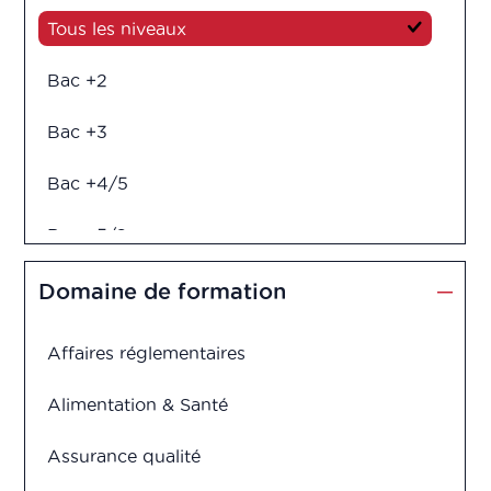
Tous les niveaux
Bac +2
Bac +3
Bac +4/5
Bac +5/6
Diplôme d'ingénieur
Domaine de formation
Affaires réglementaires
Alimentation & Santé
Assurance qualité