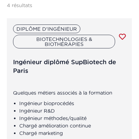
contrôle qualité, R&D
4 résultats
Analyste en pharmacométrie
DIPLÔME D'INGÉNIEUR
Animateur(trice) d'équipe de
BIOTECHNOLOGIES &
BIOTHÉRAPIES
production
Ingénieur diplômé SupBiotech de
Assistant chef de projet
R&D/Ingénieur R&D
Paris
Assistant de
Quelques métiers associés à la formation
production/transposition
Ingénieur bioprocédés
Ingénieur R&D
Assistant de recherche en laboratoire
Ingénieur méthodes/qualité
Chargé amélioration continue
Assistant ingénieur
Chargé marketing