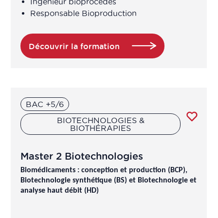
Ingénieur bioprocédés
Attaché de Recherche Clinique
Responsable Bioproduction
manager
Découvrir la formation
Auditeur préleveur
Auditeur QSE
Auditeur qualité
BAC +5/6
BIOTECHNOLOGIES &
BIOTHÉRAPIES
Bio-informaticien
Master 2 Biotechnologies
BIO-STATISTICIEN
Biomédicaments : conception et production (BCP),
Biotechnologie synthétique (BS) et Biotechnologie et
Business Developer
analyse haut débit (HD)
Chargé accès au marché