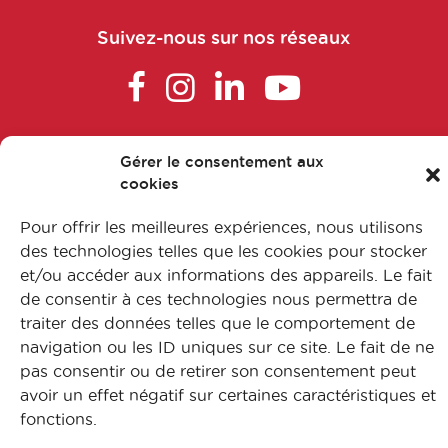
Suivez-nous sur nos réseaux
​Chef de gamme
​Chef de produit
FAQ
Chef de projet / responsable affaires
Gérer le consentement aux
économiques, Market Access (prix,
cookies
L’apprentissage
remboursement) (en industries de
Nos formations
Pour offrir les meilleures expériences, nous utilisons
santé ou entreprises de santé)
Nos métiers
des technologies telles que les cookies pour stocker
et/ou accéder aux informations des appareils. Le fait
Contactez-nous
Chef de projet / responsable Health
de consentir à ces technologies nous permettra de
Mentions légales
Economics and Outcomes Research
traiter des données telles que le comportement de
Protection des données
(HEOR) (en industries de santé ou
navigation ou les ID uniques sur ce site. Le fait de ne
entreprises de santé)
Plan du site
pas consentir ou de retirer son consentement peut
avoir un effet négatif sur certaines caractéristiques et
Chef de Projet Affaires Médicales
© CFA Leem Apprentissage
fonctions.