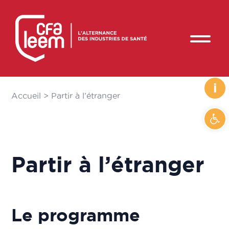
i
Accueil
>
Partir à l’étranger
Ouvrir
Partir à l’étranger
Le programme