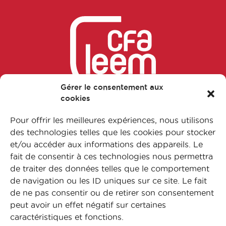
Chargé études cliniques
Attaché de Recherche Clinique
manager
Auditeur préleveur
Gérer le consentement aux
cookies
Auditeur QSE
Pour offrir les meilleures expériences, nous utilisons
Suivez-nous sur nos réseaux
Auditeur qualité
des technologies telles que les cookies pour stocker
et/ou accéder aux informations des appareils. Le
fait de consentir à ces technologies nous permettra
Bio-informaticien
de traiter des données telles que le comportement
de navigation ou les ID uniques sur ce site. Le fait
FAQ
BIO-STATISTICIEN
de ne pas consentir ou de retirer son consentement
L’apprentissage
peut avoir un effet négatif sur certaines
Nos formations
Business Developer
caractéristiques et fonctions.