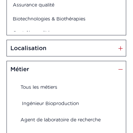
Assurance qualité
Biotechnologies & Biothérapies
Contrôle qualité
Cosmétiques
Localisation
Dispositifs médicaux
Métier
Management et Innovation
Tous les métiers
Market Access
Marketing & Vente
Ingénieur Bioproduction
Production
Agent de laboratoire de recherche
Recherche & Développement