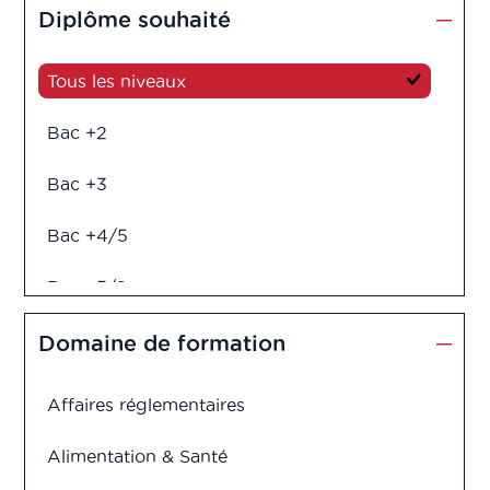
Diplôme souhaité
Tous les niveaux
Bac +2
Bac +3
Bac +4/5
Bac +5/6
Diplôme d'ingénieur
Domaine de formation
Affaires réglementaires
Alimentation & Santé