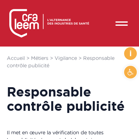
i
Accueil
>
Métiers
>
Vigilance
>
​Responsable
contrôle publicité
Ouvrir
​Responsable
contrôle publicité
Il met en œuvre la vérification de toutes