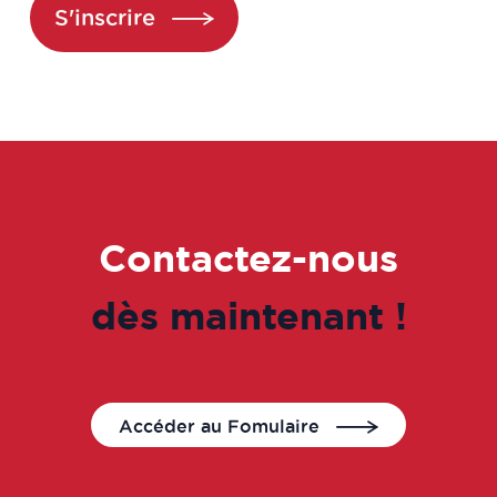
Assistant ingénieur
S'inscrire
Assistant technico-réglementaire
Assistant technique d'ingénieur
d'études (R&D en produits de santé
à base de plantes/ingrédients
naturels)
Contactez-nous
Assistants qualité
dès maintenant !
Assureur Qualité
Assureur qualité opérationnelle /
système
Accéder au Fomulaire
Attaché de recherche clinique /