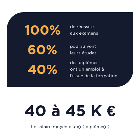
100%
de réussite
aux examens
60%
poursuivent
leurs études
des diplômés
40%
ont un emploi à
l'issue de la formation
40 à 45 K €
Le salaire moyen d'un(e) diplômé(e)