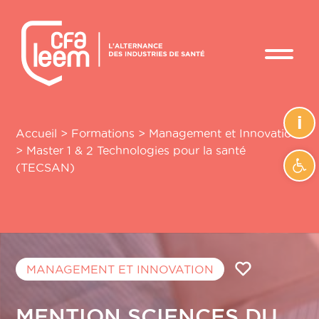
i
Accueil
>
Formations
>
Management et Innovation
>
Master 1 & 2 Technologies pour la santé
Ouvrir
(TECSAN)
MANAGEMENT ET INNOVATION
MENTION SCIENCES DU