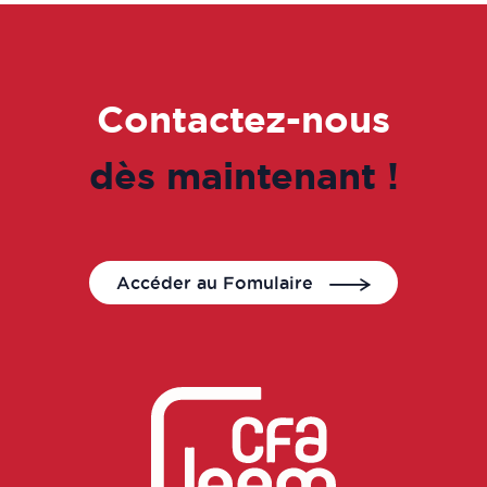
Chargé assurance qualité en
laboratoire de contrôle
Contactez-nous
Chargé contrôle pub
dès maintenant !
Chargé contrôle qualité
Chargé cosmétovigilance
Accéder au Fomulaire
Chargé d'étude / Chef de projet
Chargé de projet en éducation pour
la santé
Chargé de projet en prévention,