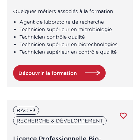
production/transposition
Quelques métiers associés à la formation
Assistant de recherche en laboratoire
Agent de laboratoire de recherche
Technicien supérieur en microbiologie
Technicien contrôle qualité
Assistant ingénieur
Technicien supérieur en biotechnologies
Technicien supérieur en contrôle qualité
Assistant technico-réglementaire
Assistant technique d'ingénieur
Découvrir la formation
d'études (R&D en produits de santé
à base de plantes/ingrédients
naturels)
BAC +3
Assistants qualité
RECHERCHE & DÉVELOPPEMENT
Assureur Qualité
Licence Professionnelle Bio-