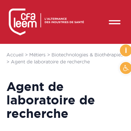
i
Accueil
>
Métiers
>
Biotechnologies & Biothérapies
>
Agent de laboratoire de recherche
Ouvr
Agent de
laboratoire de
recherche