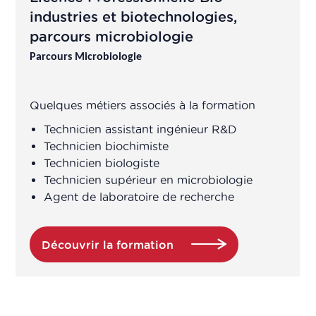
industries et biotechnologies,
Assureur qualité opérationnelle /
système
parcours microbiologie
Parcours Microbiologie
Attaché de recherche clinique /
Chargé études cliniques
Quelques métiers associés à la formation
Attaché de Recherche Clinique
Technicien assistant ingénieur R&D
manager
Technicien biochimiste
Technicien biologiste
Technicien supérieur en microbiologie
Auditeur préleveur
Agent de laboratoire de recherche
Auditeur QSE
Découvrir la formation
Auditeur qualité
Bio-informaticien