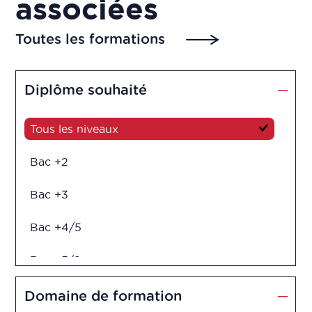
associées
Toutes les formations
Diplôme souhaité
Tous les niveaux
Bac +2
Bac +3
Bac +4/5
Bac +5/6
Diplôme d'ingénieur
Domaine de formation