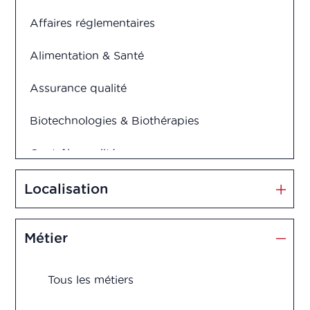
Affaires réglementaires
Alimentation & Santé
Assurance qualité
Biotechnologies & Biothérapies
Contrôle qualité
Cosmétiques
Localisation
Dispositifs médicaux
Métier
Management et Innovation
Tous les métiers
Market Access