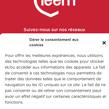
éducation à la santé
Chargé des affaires réglementaires
en logiciels en relation avec les
biotechnologies et les données de
Suivez-nous sur nos réseaux
santé
Gérer le consentement aux
Chargé des études pharmaco-
cookies
économiques
Pour offrir les meilleures expériences, nous utilisons
FAQ
des technologies telles que les cookies pour stocker
Chargé développement analytique
L’apprentissage
et/ou accéder aux informations des appareils. Le fait
Nos formations
de consentir à ces technologies nous permettra de
Chargé développement industriel
traiter des données telles que le comportement de
Nos métiers
navigation ou les ID uniques sur ce site. Le fait de ne
Contactez-nous
​Chargé études de marché
pas consentir ou de retirer son consentement peut
Mentions légales
avoir un effet négatif sur certaines caractéristiques et
Protection des données
fonctions.
Chargé Market Access
Plan du site