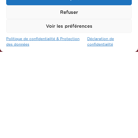
Refuser
Voir les préférences
Suivez-nous sur nos réseaux
Politique de confidentialité & Protection
Déclaration de
des données
confidentialité
FAQ
L’apprentissage
Nos formations
Nos métiers
Contactez-nous
Mentions légales
Protection des données
Plan du site