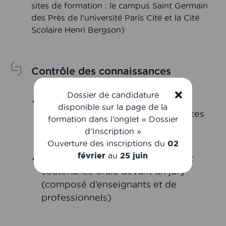
sites de formation : le campus Saint Germain
des Près de l’université Paris Cité et la Cité
Scolaire Henri Bergson)
Contrôle des connaissances
Dossier de candidature
Contrôle continu (examen écrit,
disponible sur la page de la
examen oral, tests en ligne, comptes
formation dans l’onglet « Dossier
rendus de travaux pratiques,
d’Inscription »
d’exposés de synthèse)
Ouverture des inscriptions du
02
février
au
25 juin
Mémoire écrit individuellement et
soutenance orale devant un jury
(composé d’enseignants et de
professionnels)