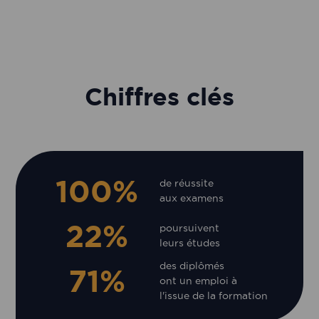
Chiffres clés
100%
de réussite
aux examens
22%
poursuivent
leurs études
des diplômés
71%
ont un emploi à
l'issue de la formation