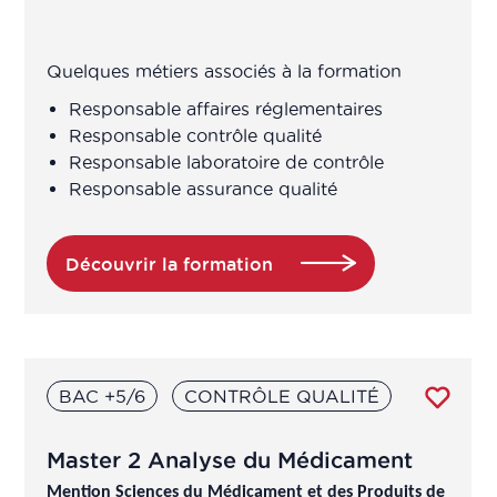
Business Developer
Quelques métiers associés à la formation
Chargé accès au marché
Responsable affaires réglementaires
Responsable contrôle qualité
Chargé affaires réglementaires
Responsable laboratoire de contrôle
Responsable assurance qualité
Chargé affaires réglementaires
international
Découvrir la formation
Chargé amélioration continue
Chargé amélioration continue
BAC +5/6
CONTRÔLE QUALITÉ
Chargé assurance qualité
Master 2 Analyse du Médicament
Chargé assurance qualité en
Mention Sciences du Médicament et des Produits de