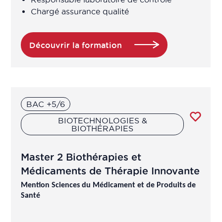
Chargé assurance qualité
Assistant ingénieur
Découvrir la formation
Assistant technico-réglementaire
Assistant technique d'ingénieur
d'études (R&D en produits de santé
BAC +5/6
à base de plantes/ingrédients
naturels)
BIOTECHNOLOGIES &
BIOTHÉRAPIES
Assistants qualité
Master 2 Biothérapies et
Médicaments de Thérapie Innovante
Assureur Qualité
Mention Sciences du Médicament et de Produits de
Santé
Assureur qualité opérationnelle /
système