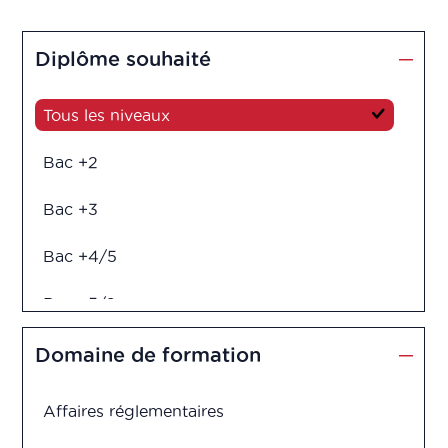
Diplôme souhaité
Tous les niveaux
Bac +2
Bac +3
Bac +4/5
Bac +5/6
Diplôme d'ingénieur
Domaine de formation
Affaires réglementaires