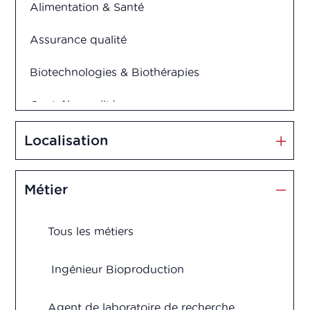
Alimentation & Santé
Assurance qualité
Biotechnologies & Biothérapies
Contrôle qualité
Cosmétiques
Localisation
Dispositifs médicaux
Métier
Management et Innovation
Tous les métiers
Market Access
Marketing & Vente
Ingénieur Bioproduction
Production
Agent de laboratoire de recherche