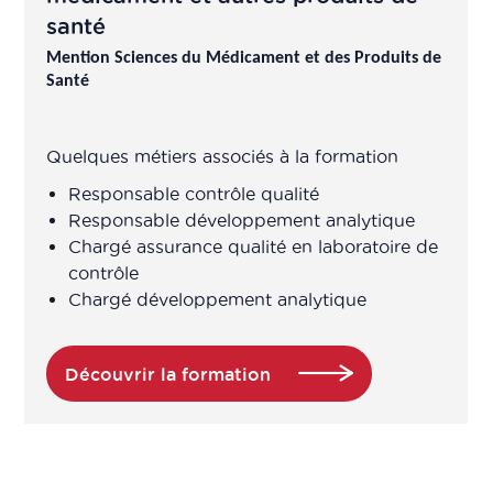
en logiciels en relation avec les
santé
biotechnologies et les données de
Mention Sciences du Médicament et des Produits de
santé
Santé
Chargé des études pharmaco-
économiques
Quelques métiers associés à la formation
Responsable contrôle qualité
Chargé développement analytique
Responsable développement analytique
Chargé assurance qualité en laboratoire de
Chargé développement industriel
contrôle
Chargé développement analytique
​Chargé études de marché
Découvrir la formation
Chargé Market Access
Chargé marketing