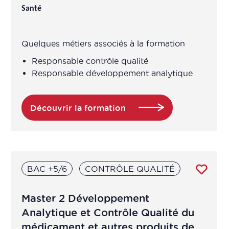
laboratoire de contrôle
Santé
Chargé contrôle pub
Quelques métiers associés à la formation
Chargé contrôle qualité
Responsable contrôle qualité
Responsable développement analytique
Chargé cosmétovigilance
Découvrir la formation
Chargé d'étude / Chef de projet
Chargé de projet en éducation pour
la santé
BAC +5/6
CONTRÔLE QUALITÉ
Chargé de projet en prévention,
éducation à la santé
Master 2 Développement
Analytique et Contrôle Qualité du
Chargé des affaires réglementaires
médicament et autres produits de