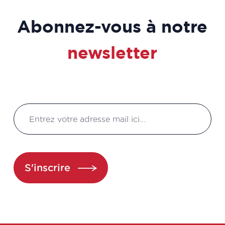
Chargé matériovigilance
Abonnez-vous à notre
Chargé pharmacovigilance
newsletter
Chargé production
Chargé qualité
Chargé recherche
Chargé transparence / prix
S'inscrire
Chargé veille législative et
réglementaire
Chargé veille législative et