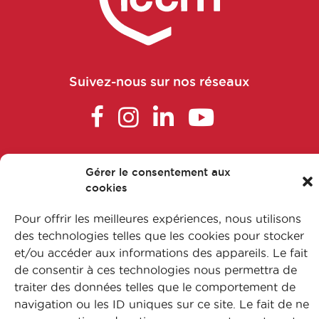
Chef de Projet Affaires Médicales
Chef de projet clinique
Suivez-nous sur nos réseaux
Chef de projet communication
nutritionnelle
FAQ
Gérer le consentement aux
Chef de projet études essai clinique
L’apprentissage
cookies
Nos formations
Chef de projet IA / data / Digital /
Pour offrir les meilleures expériences, nous utilisons
données de vie réelle (en industries
Nos métiers
des technologies telles que les cookies pour stocker
de santé ou entreprises de santé)
Contactez-nous
et/ou accéder aux informations des appareils. Le fait
de consentir à ces technologies nous permettra de
Mentions légales
Chef de projet IA / data / Digital /
traiter des données telles que le comportement de
Protection des données
données de vie réelle (en institutions
navigation ou les ID uniques sur ce site. Le fait de ne
Plan du site