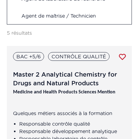
Recherche & Développement
Agent de maîtrise / Technicien
Supérieur fabrication, production,
Vigilance
contrôle qualité, R&D
5 résultats
Analyste en pharmacométrie
BAC +5/6
CONTRÔLE QUALITÉ
Animateur(trice) d'équipe de
production
Master 2 Analytical Chemistry for
Drugs and Natural Products
Assistant chef de projet
Medicine and Health Products Sciences Mention
R&D/Ingénieur R&D
Quelques métiers associés à la formation
Assistant de
production/transposition
Responsable contrôle qualité
Responsable développement analytique
Assistant de recherche en laboratoire
Responsable laboratoire de contrôle