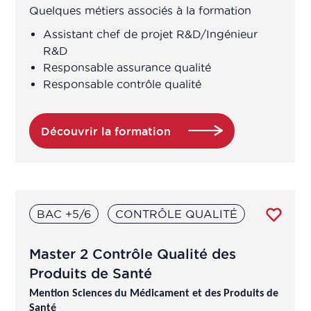
Quelques métiers associés à la formation
Attaché de recherche clinique /
Assistant chef de projet R&D/Ingénieur
Chargé études cliniques
R&D
Responsable assurance qualité
Attaché de Recherche Clinique
Responsable contrôle qualité
manager
Découvrir la formation
Auditeur préleveur
Auditeur QSE
Auditeur qualité
BAC +5/6
CONTRÔLE QUALITÉ
Bio-informaticien
Master 2 Contrôle Qualité des
Produits de Santé
BIO-STATISTICIEN
Mention Sciences du Médicament et des Produits de
Santé