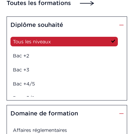
Toutes les formations
Diplôme souhaité
Tous les niveaux
Bac +2
Bac +3
Bac +4/5
Bac +5/6
Diplôme d'ingénieur
Domaine de formation
Affaires réglementaires