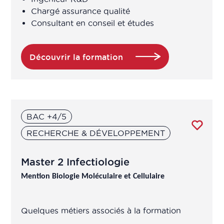
Chargé assurance qualité
Assistant de recherche en laboratoire
Consultant en conseil et études
Assistant ingénieur
Découvrir la formation
Assistant technico-réglementaire
Assistant technique d'ingénieur
d'études (R&D en produits de santé
BAC +4/5
à base de plantes/ingrédients
naturels)
RECHERCHE & DÉVELOPPEMENT
Assistants qualité
Master 2 Infectiologie
Mention Biologie Moléculaire et Cellulaire
Assureur Qualité
Quelques métiers associés à la formation
Assureur qualité opérationnelle /
système