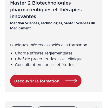
Master 2 Biotechnologies
Chargé des affaires réglementaires
en logiciels en relation avec les
pharmaceutiques et thérapies
biotechnologies et les données de
innovantes
santé
Mention Sciences, Technologies, Santé : Sciences du
Médicament
Chargé des études pharmaco-
économiques
Quelques métiers associés à la formation
Chargé développement analytique
Chargé affaires réglementaires
Chef de projet études essai clinique
Consultant en conseil et études
Chargé développement industriel
​Chargé études de marché
Découvrir la formation
Chargé Market Access
Chargé marketing