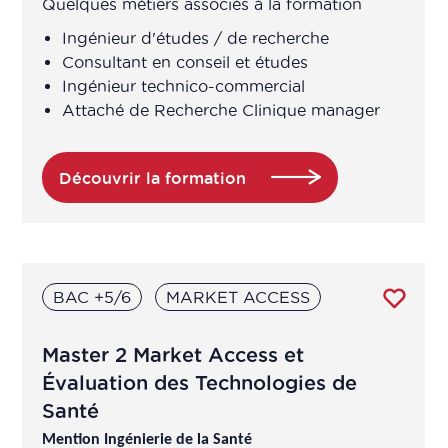
Quelques métiers associés à la formation
Ingénieur d'études / de recherche
Business Developer
Consultant en conseil et études
Ingénieur technico-commercial
Chargé accès au marché
Attaché de Recherche Clinique manager
Chargé affaires réglementaires
Découvrir la formation
Chargé affaires réglementaires
international
Chargé amélioration continue
BAC +5/6
MARKET ACCESS
Chargé amélioration continue
Master 2 Market Access et
Évaluation des Technologies de
Chargé assurance qualité
Santé
Mention Ingénierie de la Santé