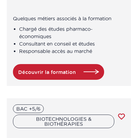
Chargé assurance qualité en
laboratoire de contrôle
Quelques métiers associés à la formation
Chargé contrôle pub
Chargé des études pharmaco-
économiques
Chargé contrôle qualité
Consultant en conseil et études
Responsable accès au marché
Chargé cosmétovigilance
Découvrir la formation
Chargé d'étude / Chef de projet
Chargé de projet en éducation pour
la santé
BAC +5/6
Chargé de projet en prévention,
BIOTECHNOLOGIES &
BIOTHÉRAPIES
éducation à la santé