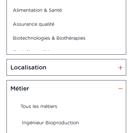
Alimentation & Santé
Assurance qualité
Biotechnologies & Biothérapies
Contrôle qualité
Cosmétiques
Localisation
Dispositifs médicaux
Métier
Management et Innovation
Tous les métiers
Market Access
Marketing & Vente
Ingénieur Bioproduction