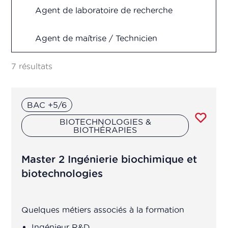
Production
Agent de laboratoire de recherche
Recherche & Développement
Agent de maîtrise / Technicien
Supérieur fabrication, production,
Vigilance
contrôle qualité, R&D
7 résultats
Analyste en pharmacométrie
BAC +5/6
Animateur(trice) d'équipe de
BIOTECHNOLOGIES &
BIOTHÉRAPIES
production
Master 2 Ingénierie biochimique et
Assistant chef de projet
R&D/Ingénieur R&D
biotechnologies
Assistant de
Quelques métiers associés à la formation
production/transposition
Ingénieur R&D