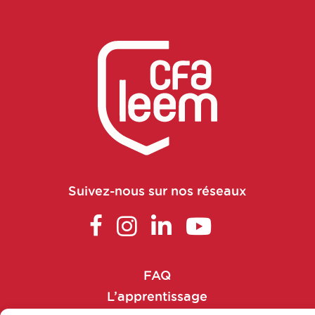
Chercheur en pharmacologie
Concepteur, rédacteur en nutrition et
santé
Conducteur(trice) de procédés en
fabrication
Conseil en propriété industrielle
Suivez-nous sur nos réseaux
Conseiller Agricole
Conseiller en nutrition
Consultant en conseil et études
FAQ
L’apprentissage
Consultant en management de