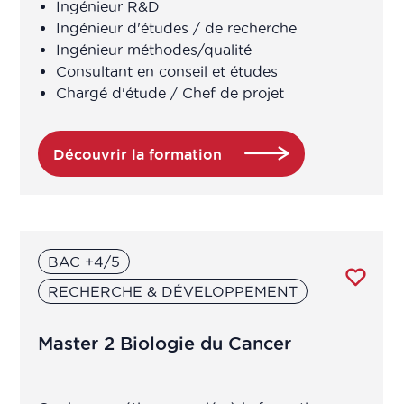
Ingénieur R&D
Ingénieur d'études / de recherche
Ingénieur méthodes/qualité
Attaché de recherche clinique /
Consultant en conseil et études
Chargé études cliniques
Chargé d'étude / Chef de projet
Attaché de Recherche Clinique
manager
Découvrir la formation
Auditeur préleveur
Auditeur QSE
BAC +4/5
RECHERCHE & DÉVELOPPEMENT
Auditeur qualité
Bio-informaticien
Master 2 Biologie du Cancer
BIO-STATISTICIEN