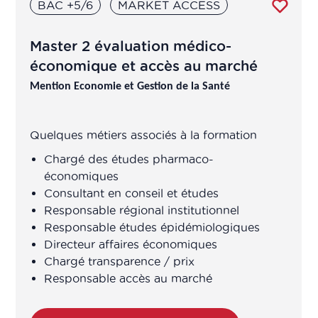
BAC +5/6
MARKET ACCESS
Chargé matériovigilance
Master 2 évaluation médico-
économique et accès au marché
Chargé pharmacovigilance
Mention Economie et Gestion de la Santé
Chargé production
Quelques métiers associés à la formation
Chargé qualité
Chargé des études pharmaco-
économiques
Chargé recherche
Consultant en conseil et études
​Responsable régional institutionnel
Chargé transparence / prix
​Responsable études épidémiologiques
Directeur affaires économiques
Chargé transparence / prix
Chargé veille législative et
Responsable accès au marché
réglementaire