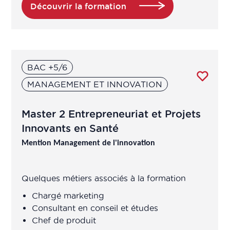
Chargé veille législative et
Découvrir la formation
réglementaire
Chargé·e de projet en éducation
nutritionnelle et prévention
BAC +5/6
​Chef de gamme
MANAGEMENT ET INNOVATION
​Chef de produit
Master 2 Entrepreneuriat et Projets
Innovants en Santé
Chef de projet / responsable affaires
Mention Management de l'innovation
économiques, Market Access (prix,
remboursement) (en industries de
santé ou entreprises de santé)
Quelques métiers associés à la formation
Chargé marketing
Chef de projet / responsable Health
Consultant en conseil et études
Economics and Outcomes Research
​Chef de produit
(HEOR) (en industries de santé ou