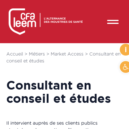
i
Accueil
>
Métiers
>
Market Access
>
Consultant en
conseil et études
Ou
Consultant en
conseil et études
Il intervient auprès de ses clients publics