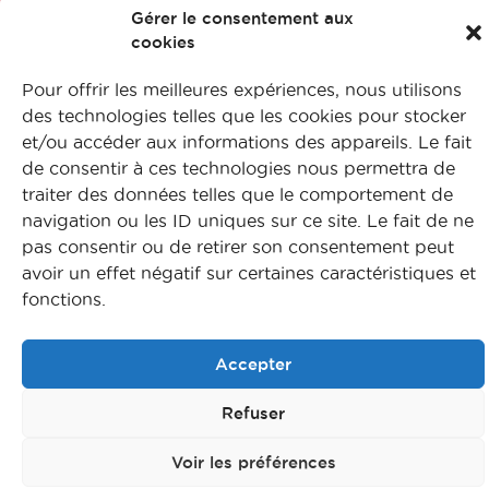
Nos formations
l'innovation
Gérer le consentement aux
Nos métiers
cookies
Contactez-nous
Coordinateur d’études cliniques
Pour offrir les meilleures expériences, nous utilisons
Mentions légales
des technologies telles que les cookies pour stocker
Protection des données
Coordinateur d’études cliniques
et/ou accéder aux informations des appareils. Le fait
pharmacocinétiques
Plan du site
de consentir à ces technologies nous permettra de
traiter des données telles que le comportement de
Data manager (Gestionnaire de
navigation ou les ID uniques sur ce site. Le fait de ne
© CFA Leem Apprentissage
données)
pas consentir ou de retirer son consentement peut
avoir un effet négatif sur certaines caractéristiques et
fonctions.
Data Protection Officer (DPO)
Accepter
Data scientist
Refuser
DATA SCIENTIST / ANALYST DANS
LE BIO-MÉDICAL
Voir les préférences