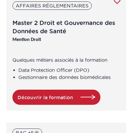
Chargé assurance qualité en
AFFAIRES RÉGLEMENTAIRES
laboratoire de contrôle
Master 2 Droit et Gouvernance des
Chargé contrôle pub
Données de Santé
Mention Droit
Chargé contrôle qualité
Quelques métiers associés à la formation
Chargé cosmétovigilance
Data Protection Officer (DPO)
Gestionnaire des données biomédicales
Chargé d'étude / Chef de projet
Chargé de projet en éducation pour
Découvrir la formation
la santé
Chargé de projet en prévention,
éducation à la santé
BAC +5/6