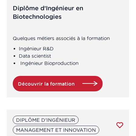
système
Diplôme d’Ingénieur en
Biotechnologies
Attaché de recherche clinique /
Chargé études cliniques
Quelques métiers associés à la formation
Attaché de Recherche Clinique
Ingénieur R&D
manager
Data scientist
Ingénieur Bioproduction
Auditeur préleveur
Découvrir la formation
Auditeur QSE
Auditeur qualité
DIPLÔME D'INGÉNIEUR
Bio-informaticien
MANAGEMENT ET INNOVATION