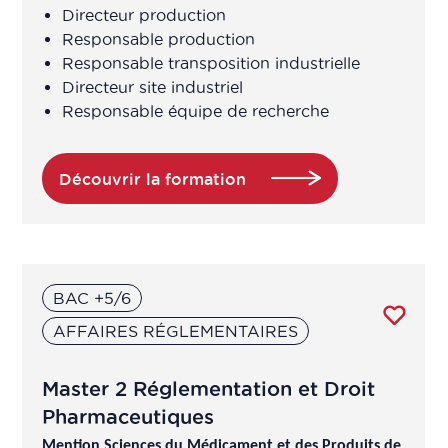
Directeur production
données de vie réelle (en institutions
Responsable production
ou autorités de santé)
Responsable transposition industrielle
Directeur site industriel
Chef de projet innovation (en
Responsable équipe de recherche
industries de santé ou entreprises de
santé)
Découvrir la formation
Chef de projet innovation (en
institutions ou autorités de santé)
Chef de projet vigilance et sécurité
BAC +5/6
sanitaire
AFFAIRES RÉGLEMENTAIRES
Chef projet supply chain
Master 2 Réglementation et Droit
Chef(fe) de projet pharmaceutique
Pharmaceutiques
Mention Sciences du Médicament et des Produits de