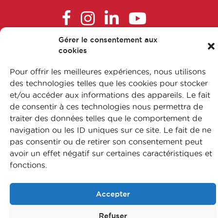
en agence réglementaire (en
institutions ou autorités de santé)
Gérer le consentement aux
EVALUATEUR DE RISQUES
cookies
FAQ
L’apprentissage
Pour offrir les meilleures expériences, nous utilisons
Formateur qualité
Nos formations
des technologies telles que les cookies pour stocker
et/ou accéder aux informations des appareils. Le fait
Nos métiers
​Formateur réseau
de consentir à ces technologies nous permettra de
Contactez-nous
traiter des données telles que le comportement de
Mentions légales
Galéniste
navigation ou les ID uniques sur ce site. Le fait de ne
Protection des données
pas consentir ou de retirer son consentement peut
Plan du site
Gestionnaire d'associations
avoir un effet négatif sur certaines caractéristiques et
fonctions.
© CFA Leem Apprentissage
Gestionnaire des données
biomédicales
Accepter
Refuser
​Gestionnaire ventes