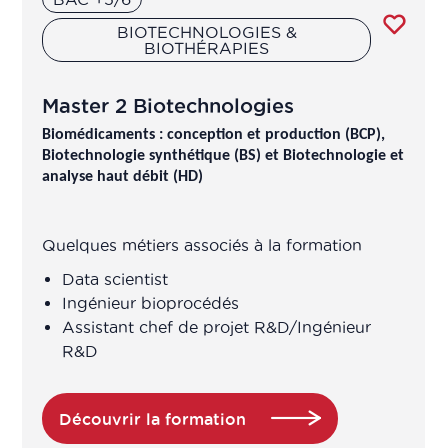
Chargé des affaires réglementaires
BIOTECHNOLOGIES &
BIOTHÉRAPIES
en logiciels en relation avec les
biotechnologies et les données de
santé
Master 2 Biotechnologies
Biomédicaments : conception et production (BCP),
Chargé des études pharmaco-
Biotechnologie synthétique (BS) et Biotechnologie et
analyse haut débit (HD)
économiques
Chargé développement analytique
Quelques métiers associés à la formation
Data scientist
Chargé développement industriel
Ingénieur bioprocédés
Assistant chef de projet R&D/Ingénieur
​Chargé études de marché
R&D
Chargé Market Access
Découvrir la formation