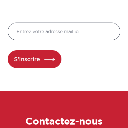
​Délégué médical hospitalier
Dermopharmaceutiques
​Développeur nouveaux marchés
Diététicien(ne)-Nutritionniste en
S'inscrire
centre de soin ou en libéral
Directeur affaires économiques
Directeur d’Étude de toxicologie
​Directeur des opérations
Contactez-nous
​Directeur marketing