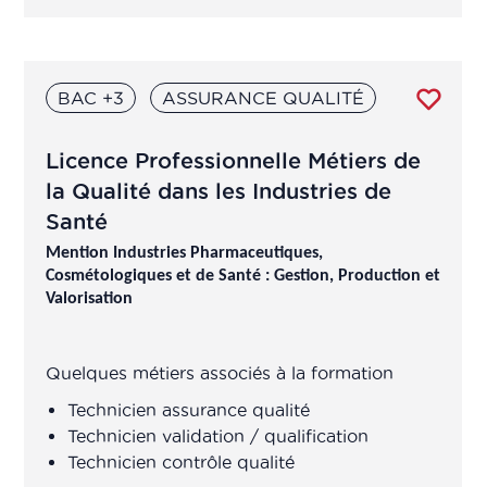
Chargé marketing
Chargé matériovigilance
BAC +3
ASSURANCE QUALITÉ
Chargé pharmacovigilance
Licence Professionnelle Métiers de
Chargé production
la Qualité dans les Industries de
Santé
Chargé qualité
Mention Industries Pharmaceutiques,
Cosmétologiques et de Santé : Gestion, Production et
Valorisation
Chargé recherche
Chargé transparence / prix
Quelques métiers associés à la formation
Technicien assurance qualité
Chargé veille législative et
​Technicien validation / qualification
réglementaire
Technicien contrôle qualité