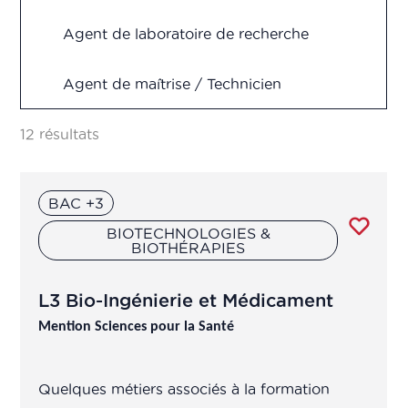
Market Access
Agent de laboratoire de recherche
Marketing & Vente
Agent de maîtrise / Technicien
Production
Supérieur fabrication, production,
contrôle qualité, R&D
Recherche & Développement
12 résultats
Vigilance
Analyste en pharmacométrie
BAC +3
Animateur(trice) d'équipe de
BIOTECHNOLOGIES &
BIOTHÉRAPIES
production
L3 Bio-Ingénierie et Médicament
Assistant chef de projet
R&D/Ingénieur R&D
Mention Sciences pour la Santé
Assistant de
Quelques métiers associés à la formation
production/transposition