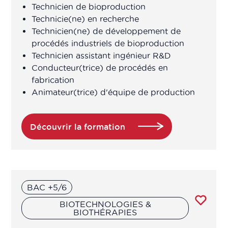
Technicien de bioproduction
Technicie(ne) en recherche
Assistant de recherche en laboratoire
Technicien(ne) de développement de
procédés industriels de bioproduction
Assistant ingénieur
Technicien assistant ingénieur R&D
Conducteur(trice) de procédés en
Assistant technico-réglementaire
fabrication
Animateur(trice) d'équipe de production
Assistant technique d'ingénieur
d'études (R&D en produits de santé
Découvrir la formation
à base de plantes/ingrédients
naturels)
Assistants qualité
BAC +5/6
Assureur Qualité
BIOTECHNOLOGIES &
BIOTHÉRAPIES
Assureur qualité opérationnelle /