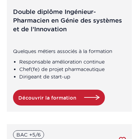
BIO-STATISTICIEN
Double diplôme Ingénieur-
Business Developer
Pharmacien en Génie des systèmes
et de l’Innovation
Chargé accès au marché
Quelques métiers associés à la formation
Chargé affaires réglementaires
Responsable amélioration continue
Chargé affaires réglementaires
Chef(fe) de projet pharmaceutique
international
Dirigeant de start-up
Chargé amélioration continue
Découvrir la formation
Chargé amélioration continue
Chargé assurance qualité
BAC +5/6