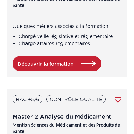
Santé
Chercheur en pharmacologie
Concepteur, rédacteur en nutrition et
Quelques métiers associés à la formation
santé
Chargé veille législative et réglementaire
Chargé affaires réglementaires
Conducteur(trice) de procédés en
fabrication
Découvrir la formation
Conseil en propriété industrielle
Conseiller Agricole
BAC +5/6
CONTRÔLE QUALITÉ
Conseiller en nutrition
Master 2 Analyse du Médicament
Consultant en conseil et études
Mention Sciences du Médicament et des Produits de
Santé