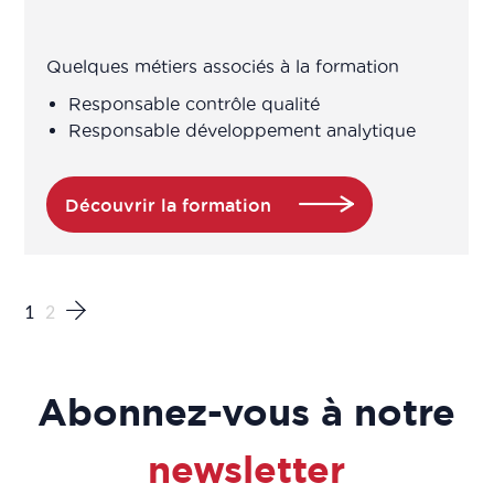
Consultant en management de
l'innovation
Quelques métiers associés à la formation
Coordinateur d’études cliniques
Responsable contrôle qualité
Responsable développement analytique
Coordinateur d’études cliniques
pharmacocinétiques
Découvrir la formation
Data manager (Gestionnaire de
données)
1
2
Data Protection Officer (DPO)
Data scientist
Abonnez-vous à notre
DATA SCIENTIST / ANALYST DANS
newsletter
LE BIO-MÉDICAL