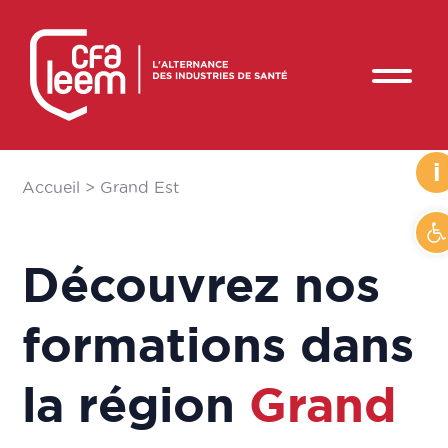
i
Accueil
>
Grand Est
Ou
Découvrez nos
formations dans
la région
Grand