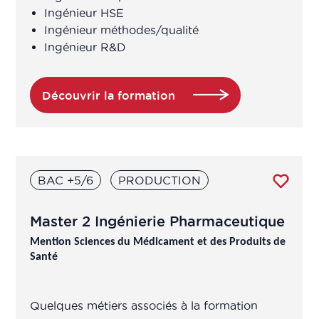
(HEOR) (en industries de santé ou
Ingénieur HSE
entreprises de santé)
Ingénieur méthodes/qualité
Ingénieur R&D
Chef de Projet Affaires Médicales
Découvrir la formation
Chef de projet clinique
Chef de projet communication
nutritionnelle
BAC +5/6
PRODUCTION
Chef de projet études essai clinique
Master 2 Ingénierie Pharmaceutique
Chef de projet IA / data / Digital /
Mention Sciences du Médicament et des Produits de
Santé
données de vie réelle (en industries
de santé ou entreprises de santé)
Quelques métiers associés à la formation
Chef de projet IA / data / Digital /