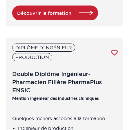
Chargé veille législative et
Découvrir la formation
réglementaire
Chargé·e de projet en éducation
nutritionnelle et prévention
DIPLÔME D'INGÉNIEUR
​Chef de gamme
PRODUCTION
​Chef de produit
Double Diplôme Ingénieur-
Pharmacien Filière PharmaPlus
Chef de projet / responsable affaires
ENSIC
économiques, Market Access (prix,
remboursement) (en industries de
Mention Ingénieur des industries chimiques
santé ou entreprises de santé)
Quelques métiers associés à la formation
Chef de projet / responsable Health
Economics and Outcomes Research
Ingénieur de production