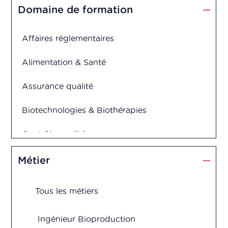
Diplôme d'ingénieur
Domaine de formation
Affaires réglementaires
Alimentation & Santé
Assurance qualité
Biotechnologies & Biothérapies
Contrôle qualité
Cosmétiques
Métier
Dispositifs médicaux
Tous les métiers
Management et Innovation
Ingénieur Bioproduction